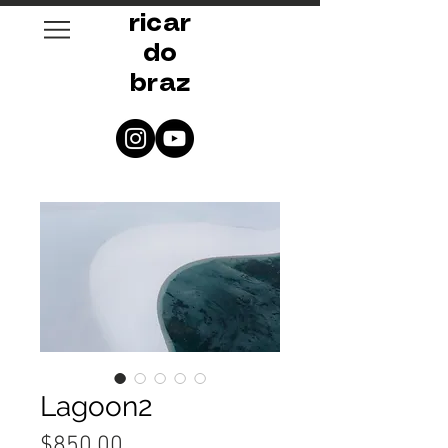
ricar
do
braz
Lagoon2
Price
$850.00