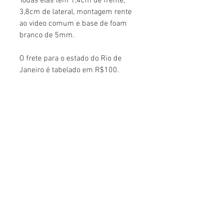
Todas elas tem 1,4cm de frente,
3,8cm de lateral, montagem rente
ao video comum e base de foam
branco de 5mm.
O frete para o estado do Rio de
Janeiro é tabelado em R$100.
Para demais estados,
favor me
consultar antes.